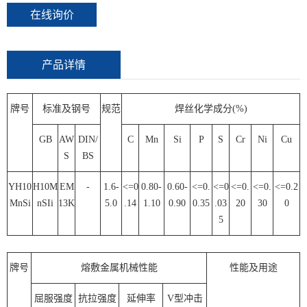
在线询价
产品详情
牌号
标准及钢号
规范
焊丝化学成分(%)
GB
AW
DIN/
C
Mn
Si
P
S
Cr
Ni
Cu
S
BS
YH10
H10M
EM
-
1.6-
<=0
0.80-
0.60-
<=0.
<=0
<=0.
<=0.
<=0.2
MnSi
nSIi
13K
5.0
.14
1.10
0.90
0.35
.03
20
30
0
5
牌号
熔敷金属机械性能
性能及用途
屈服强度
抗拉强度
延伸率
V型冲击